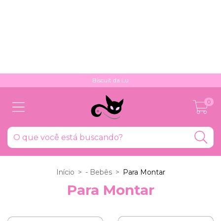
Biscuit da Lu
0
Início
>
- Bebês
>
Para Montar
Para Montar