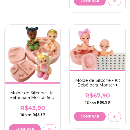
Molde de Silicone - Kit
Bebê para Montar +
Olhos Resinados
Molde de Silicone - Kit
437PP
R$67,90
Bebê para Montar 5cm
(BLK1035/437PP)
+ Asa de Anjo +
12
x de
R$6,98
Acessórios
R$43,90
10
x de
R$5,37