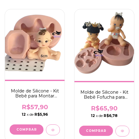
Molde de Silicone - Kit
Molde de Silicone - Kit
Bebê para Montar
Bebê Fofucha para
6cm + Olhos
Montar 8cm +
Resinados 480PP
R$57,90
Acessórios
R$65,90
12
x de
R$5,96
12
x de
R$6,78