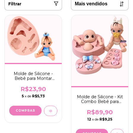
Filtrar
Molde de Silicone -
Bebê para Montar
Sentado 5cm
R$23,90
5
x de
R$5,73
Molde de Silicone - Kit
Combo Bebê para
Montar 8cm +
Acessórios + Olhos
R$89,90
Resinados 410M
12
x de
R$9,25