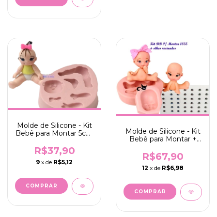
Molde de Silicone - Kit
Molde de Silicone - Kit
Bebê para Montar 5cm
Bebê para Montar +
+ Olhos Resinados
Olhos Resinados
480PP
R$37,90
480PP
R$67,90
(BLK1035/480PP)
9
x de
R$5,12
12
x de
R$6,98