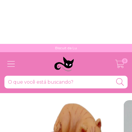
Biscuit da Lu
0