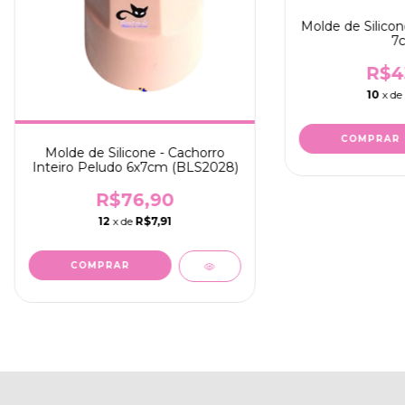
Molde de Silicon
7
R$4
10
x de
Molde de Silicone - Cachorro
Inteiro Peludo 6x7cm (BLS2028)
R$76,90
12
x de
R$7,91