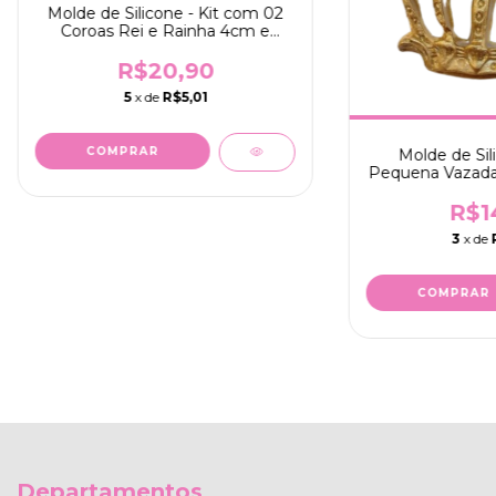
Molde de Silicone - Kit com 02
Coroas Rei e Rainha 4cm e
3,5cm (BL3075)
R$20,90
5
x de
R$5,01
Molde de Sil
Pequena Vazada
R$1
3
x de
Departamentos