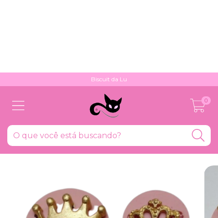
Biscuit da Lu
0