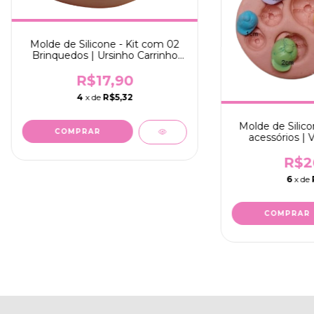
Molde de Silicone - Kit com 02
Brinquedos | Ursinho Carrinho
Biscuit
R$17,90
4
x de
R$5,32
Molde de Silico
acessórios | 
Chupeta Mama
R$2
6
x de