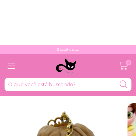
Biscuit da Lu
0