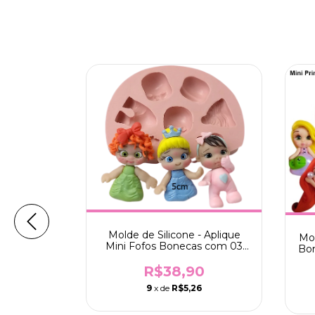
 Kit Mini
Molde de Silicone - Aplique
stos e 03
Mol
Mini Fofos Bonecas com 03
esinados
Bon
roupas 5cm
0
R$38,90
8
9
x de
R$5,26