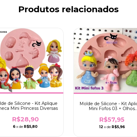
Produtos relacionados
de de Silicone - Kit Aplique
Molde de Silicone - Kit Apl
eca Mini Princess Diversas
Mini Fofos 03 + Olhos
Resinados 410PP e 480
R$28,90
R$57,95
6
x de
R$5,80
12
x de
R$5,96