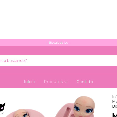
Biscuit da Lu
Início
Produtos
Contato
Iní
Mo
Bo
M