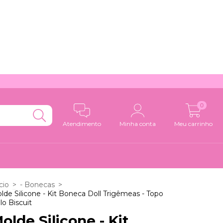
0
Atendimento
Minha conta
Meu carrinho
cio
>
- Bonecas
>
lde Silicone - Kit Boneca Doll Trigêmeas - Topo
lo Biscuit
olde Silicone - Kit