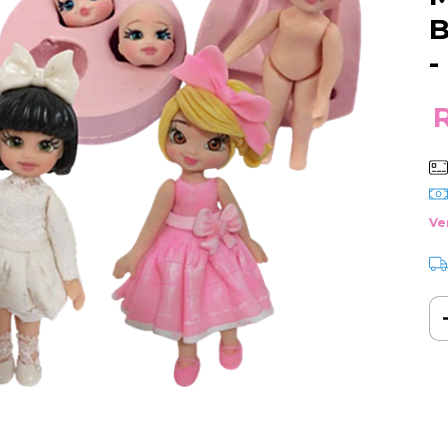
B
-
Ve