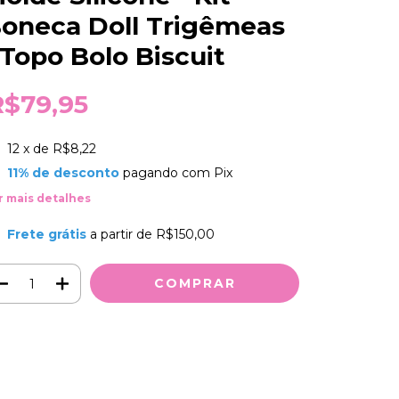
oneca Doll Trigêmeas
 Topo Bolo Biscuit
R$79,95
12
x de
R$8,22
11% de desconto
pagando com Pix
r mais detalhes
Frete grátis
a partir de
R$150,00