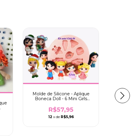
Molde de Silicone - Aplique
Boneca Doll - 6 Mini Girls
ique
Rosto e Corpinho 4,5cm
R$57,95
PP
12
x de
R$5,96
Molde de
Mini F