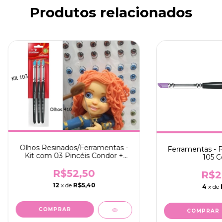
Produtos relacionados
Olhos Resinados/Ferramentas -
Ferramentas - P
Kit com 03 Pincéis Condor +
105 C
Olhos Resinados 410P
R$52,50
R$2
12
x de
R$5,40
4
x de