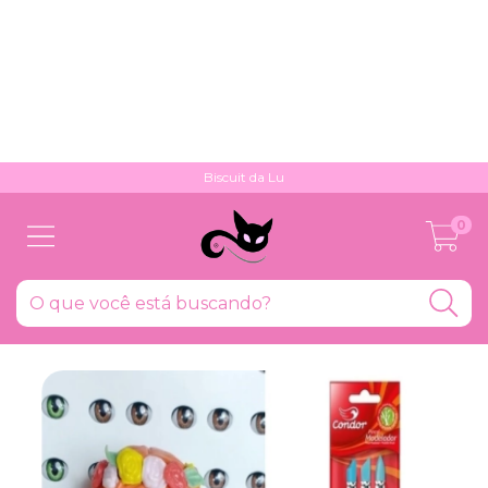
Biscuit da Lu
0