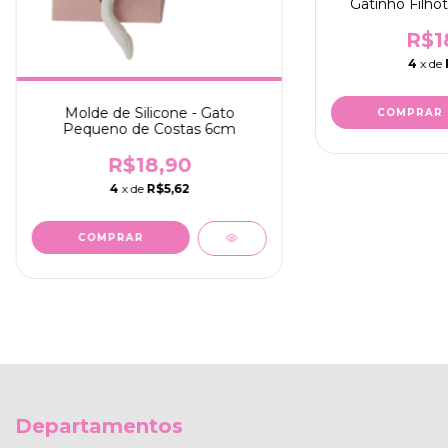
Gatinho Filho
R$1
4
x de
Molde de Silicone - Gato
Pequeno de Costas 6cm
R$18,90
4
x de
R$5,62
Departamentos