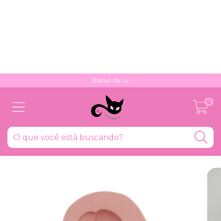
Biscuit da Lu
0